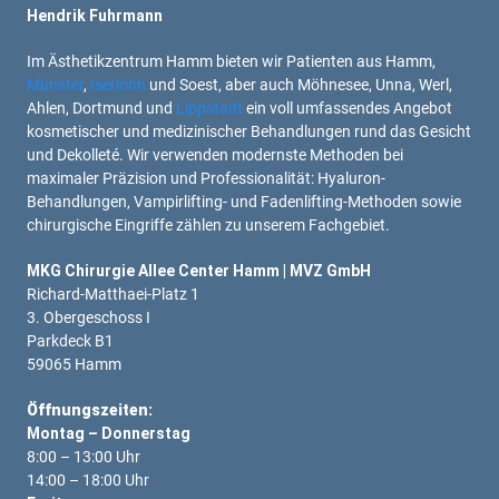
Hendrik Fuhrmann
Im Ästhetikzentrum Hamm bieten wir Patienten aus Hamm,
Münster
,
Iserlohn
und Soest, aber auch Möhnesee, Unna, Werl,
Ahlen, Dortmund und
Lippstadt
ein voll umfassendes Angebot
kosmetischer und medizinischer Behandlungen rund das Gesicht
und Dekolleté. Wir verwenden modernste Methoden bei
maximaler Präzision und Professionalität: Hyaluron-
Behandlungen, Vampirlifting- und Fadenlifting-Methoden sowie
chirurgische Eingriffe zählen zu unserem Fachgebiet.
MKG Chirurgie Allee Center Hamm | MVZ GmbH
Richard-Matthaei-Platz 1
3. Obergeschoss I
Parkdeck B1
59065 Hamm
Öffnungszeiten:
Montag – Donnerstag
8:00 – 13:00 Uhr
14:00 – 18:00 Uhr