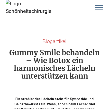
Skip
to
content
Blogartikel
Gummy Smile behandeln
– Wie Botox ein
harmonisches Lächeln
unterstützen kann
Ein strahlendes Lächeln steht für Sympathie und
Selbstbewusstsein. Wenn jedoch beim Lachen viel