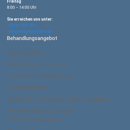
Freitag
8:00 – 14:00 Uhr
Sie erreichen uns unter:
02381 432 432
info@mkg-fuhrmann.de
Behandlungsangebot
Lippenaufbau
Gesichtskonturierung
Tränenrinne/Augenringe
Nasolabialfalte
Hyaluron-Unterspritzungen korrigieren
Muskelrelaxans Gesicht –
Botoxbehandlungen