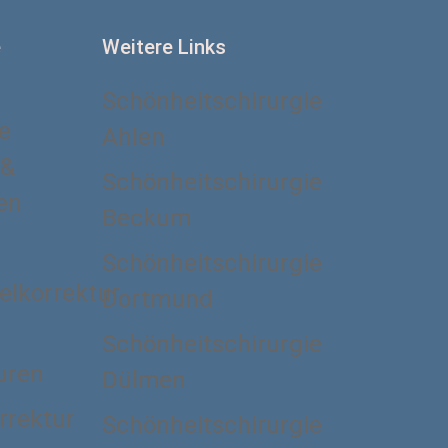
e
Weitere Links
Schönheitschirurgie
e
Ahlen
 &
Schönheitschirurgie
ten
Beckum
Schönheitschirurgie
lkorrektur
Dortmund
Schönheitschirurgie
uren
Dülmen
rrektur
Schönheitschirurgie