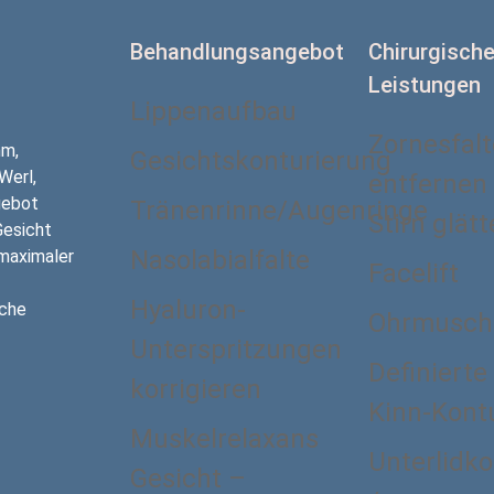
Behandlungsangebot
Chirurgisch
Leistungen
Lippenaufbau
Zornesfalt
mm,
Gesichtskonturierung
Werl,
entfernen
gebot
Tränenrinne/Augenringe
Stirn glät
Gesicht
Nasolabialfalte
maximaler
Facelift
Hyaluron-
sche
Ohrmusche
Unterspritzungen
Definierte
korrigieren
Kinn-Kont
Muskelrelaxans
Unterlidko
Gesicht –