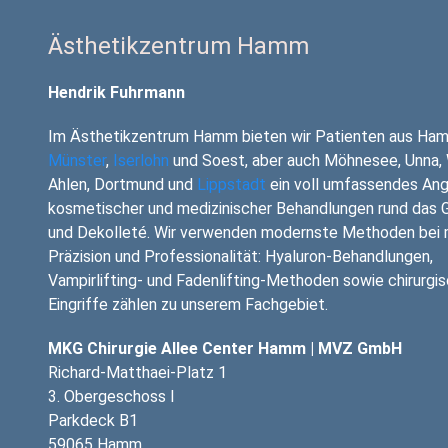
Ästhetikzentrum Hamm
Hendrik Fuhrmann
Im Ästhetikzentrum Hamm bieten wir Patienten aus Ha
Münster
,
Iserlohn
und Soest, aber auch Möhnesee, Unna, 
Ahlen, Dortmund und
Lippstadt
ein voll umfassendes An
kosmetischer und medizinischer Behandlungen rund das 
und Dekolleté. Wir verwenden modernste Methoden bei 
Präzision und Professionalität: Hyaluron-Behandlungen,
Vampirlifting- und Fadenlifting-Methoden sowie chirurgi
Eingriffe zählen zu unserem Fachgebiet.
MKG Chirurgie Allee Center Hamm | MVZ GmbH
Richard-Matthaei-Platz 1
3. Obergeschoss I
Parkdeck B1
59065 Hamm