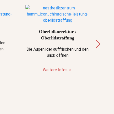
Oberlidkorrektur /
Oberlidstraffung
len
Eine 
en
angep
Die Augenlider auffrischen und den
Blick öffnen
Weitere Infos