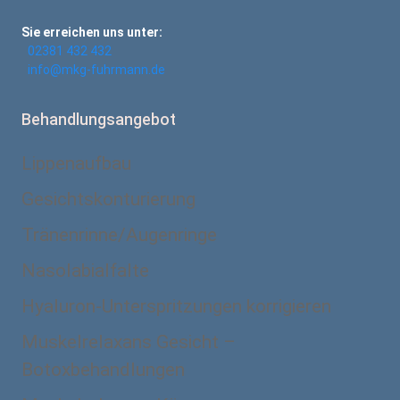
Sie erreichen uns unter:
02381 432 432
info@mkg-fuhrmann.de
Behandlungsangebot
Lippenaufbau
Gesichtskonturierung
Tränenrinne/Augenringe
Nasolabialfalte
Hyaluron-Unterspritzungen korrigieren
Muskelrelaxans Gesicht –
Botoxbehandlungen