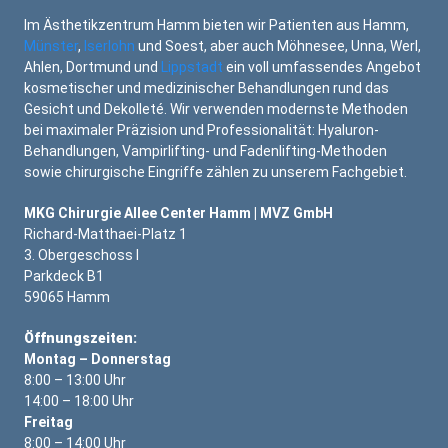
Im Ästhetikzentrum Hamm bieten wir Patienten aus Hamm,
Münster
,
Iserlohn
und Soest, aber auch Möhnesee, Unna, Werl,
Ahlen, Dortmund und
Lippstadt
ein voll umfassendes Angebot
kosmetischer und medizinischer Behandlungen rund das
Gesicht und Dekolleté. Wir verwenden modernste Methoden
bei maximaler Präzision und Professionalität: Hyaluron-
Behandlungen, Vampirlifting- und Fadenlifting-Methoden
sowie chirurgische Eingriffe zählen zu unserem Fachgebiet.
MKG Chirurgie Allee Center Hamm | MVZ GmbH
Richard-Matthaei-Platz 1
3. Obergeschoss I
Parkdeck B1
59065 Hamm
Öffnungszeiten:
Montag – Donnerstag
8:00 – 13:00 Uhr
14:00 – 18:00 Uhr
Freitag
8:00 – 14:00 Uhr