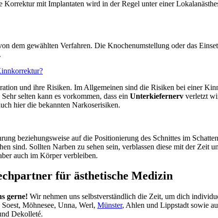
ne Korrektur mit Implantaten wird in der Regel unter einer Lokalanästh
 von dem gewählten Verfahren. Die Knochenumstellung oder das Einsetz
.
Kinnkorrektur?
ration und ihre Risiken. Im Allgemeinen sind die Risiken bei einer Ki
n. Sehr selten kann es vorkommen, dass ein
Unterkiefernerv
verletzt wi
auch hier die bekannten Narkoserisiken.
hrung beziehungsweise auf die Positionierung des Schnittes im Schatten 
hen sind. Sollten Narben zu sehen sein, verblassen diese mit der Zeit
aber auch im Körper verbleiben.
hpartner für ästhetische Medizin
s gerne!
Wir nehmen uns selbstverständlich die Zeit, um dich individu
, Soest, Möhnesee, Unna, Werl,
Münster
, Ahlen und Lippstadt sowie a
nd Dekolleté.