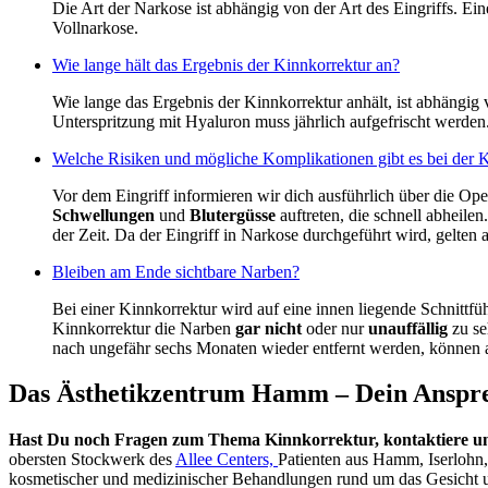
Die Art der Narkose ist abhängig von der Art des Eingriffs. Ei
Vollnarkose.
Wie lange hält das Ergebnis der Kinnkorrektur an?
Wie lange das Ergebnis der Kinnkorrektur anhält, ist abhängig
Unterspritzung mit Hyaluron muss jährlich aufgefrischt werden
Welche Risiken und mögliche Komplikationen gibt es bei der 
Vor dem Eingriff informieren wir dich ausführlich über die Ope
Schwellungen
und
Blutergüsse
auftreten, die schnell abheile
der Zeit. Da der Eingriff in Narkose durchgeführt wird, gelten 
Bleiben am Ende sichtbare Narben?
Bei einer Kinnkorrektur wird auf eine innen liegende Schnittfü
Kinnkorrektur die Narben
gar nicht
oder nur
unauffällig
zu se
nach ungefähr sechs Monaten wieder entfernt werden, können 
Das Ästhetikzentrum Hamm – Dein Ansprec
Hast Du noch Fragen zum Thema Kinnkorrektur, kontaktiere un
obersten Stockwerk des
Allee Centers,
Patienten aus Hamm, Iserlohn
kosmetischer und medizinischer Behandlungen rund um das Gesicht u