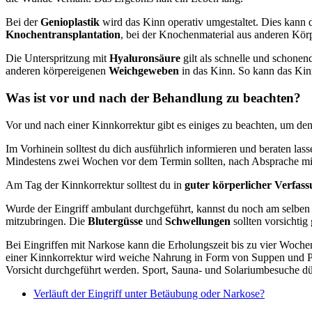
Bei der
Genioplastik
wird das Kinn operativ umgestaltet. Dies kann 
Knochentransplantation
, bei der Knochenmaterial aus anderen Kör
Die Unterspritzung mit
Hyaluronsäure
gilt als schnelle und schonen
anderen körpereigenen
Weichgeweben
in das Kinn. So kann das Ki
Was ist vor und nach der Behandlung zu beachten?
Vor und nach einer Kinnkorrektur gibt es einiges zu beachten, um d
Im Vorhinein solltest du dich ausführlich informieren und beraten las
Mindestens zwei Wochen vor dem Termin sollten, nach Absprache mi
Am Tag der Kinnkorrektur solltest du in
guter körperlicher Verfas
Wurde der Eingriff ambulant durchgeführt, kannst du noch am selbe
mitzubringen. Die
Blutergüsse
und
Schwellungen
sollten vorsichtig
Bei Eingriffen mit Narkose kann die Erholungszeit bis zu vier Woche
einer Kinnkorrektur wird weiche Nahrung in Form von Suppen und Pü
Vorsicht durchgeführt werden. Sport, Sauna- und Solariumbesuche 
Verläuft der Eingriff unter Betäubung oder Narkose?