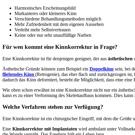
Harmonisches Erscheinungsbild
Markanteres oder kleineres Kinn
Verschiedene Behandlungsmethoden möglich
Mehr Zufriedenheit mit dem eigenen Aussehen
Verleiht mehr Selbstvertrauen
Keine oder nur sehr unauffällige Narben
Für wen kommt eine Kinnkorrektur in Frage?
Eine Kinnkorrektur ist für denjenigen geeignet, der aus
ästhetischen
Ästhetische Gründe können zum Beispiel ein
Doppelkinn
sein, bei 
fliehendes Kinn
(Retrogenie), das eher flach und zurückgezogen ist
dadurch das Kinn deformiert, besteht die Möglichkeit, dass eine eine 
Wie oben schon erwähnt ist eine Kinnkorrektur nicht nur ein ästheti
kann es zu einer Verformung des Skelettaufbaus kommen. Dies kann
Welche Verfahren stehen zur Verfügung?
Eine Kinnkorrektur ist ein chirurgischer Eingriff, mit dem die Größ
Eine
Kinnkorrektur mit Implantaten
wird ambulant unter Vollnarko
die Wunde vernäht. Das Ergebnis hält ein Leben lang.