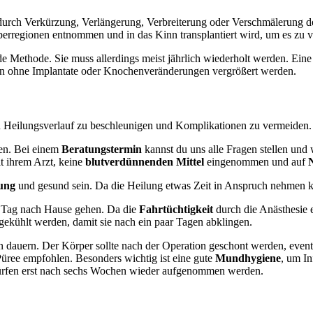
durch Verkürzung, Verlängerung, Verbreiterung oder Verschmälerung des
perregionen entnommen und in das Kinn transplantiert wird, um es zu
de Methode. Sie muss allerdings meist jährlich wiederholt werden. Eine
nn ohne Implantate oder Knochenveränderungen vergrößert werden.
en Heilungsverlauf zu beschleunigen und Komplikationen zu vermeiden.
sen. Bei einem
Beratungstermin
kannst du uns alle Fragen stellen und 
t ihrem Arzt, keine
blutverdünnenden Mittel
eingenommen und auf
sung
und gesund sein. Da die Heilung etwas Zeit in Anspruch nehmen 
n Tag nach Hause gehen. Da die
Fahrtüchtigkeit
durch die Anästhesie e
 gekühlt werden, damit sie nach ein paar Tagen abklingen.
n dauern. Der Körper sollte nach der Operation geschont werden, event
ree empfohlen. Besonders wichtig ist eine gute
Mundhygiene
, um I
dürfen erst nach sechs Wochen wieder aufgenommen werden.