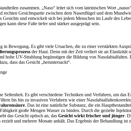
standteilen zusammen. „Naso“ leitet sich vom lateinischen Wort „nasus
 und rechten Gesichtspartie zwischen dem Nasenflügel und dem Mundwinke
t des Gesichts und entwickelt sich bei jedem Menschen im Laufe des Le
 kann diese Falte tiefer und stärker ausgeprägt sein.
 in Bewegung. Es gibt viele Ursachen, die zu einer verstärkten Auspr
lterungsprozess
der Haut. Denn mit der Zeit verliert sie an Elastizitä
nd hohe UV-Strahlung begünstigen die Bildung von Nasolabialfalten. In
 dazu, dass das Gesicht „heruntersackt“.
ine Seltenheit. Es gibt verschiedene Techniken und Verfahren, um das E
lern bis hin zu invasiven Verfahren wie einer Nasolabialfaltenkorrekt
yaluronsäure
. Das ist eine natürliche Substanz, die ein Hauptbestandt
e Fähigkeit große Mengen Wasser zu binden. Durch die gezielte Injekti
hebt das Gesicht optisch an, das
Gesicht
wirkt frischer und jünger
. D
bnis erzielt und mehrere Monate anhält. Das Ergebnis der Behandlung is