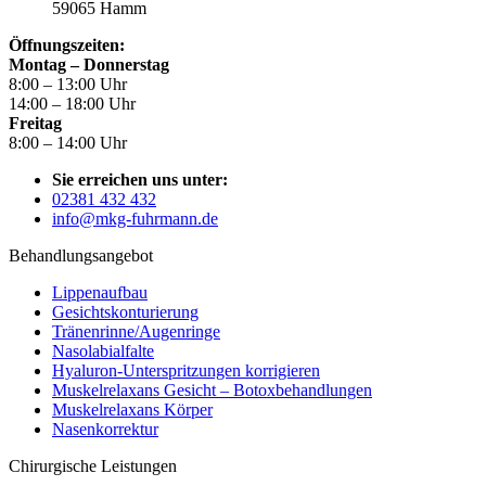
59065 Hamm
Öffnungszeiten:
Montag – Donnerstag
8:00 – 13:00 Uhr
14:00 – 18:00 Uhr
Freitag
8:00 – 14:00 Uhr
Sie erreichen uns unter:
02381 432 432
info@mkg-fuhrmann.de
Behandlungsangebot
Lippenaufbau
Gesichtskonturierung
Tränenrinne/Augenringe
Nasolabialfalte
Hyaluron-Unterspritzungen korrigieren
Muskelrelaxans Gesicht – Botoxbehandlungen
Muskelrelaxans Körper
Nasenkorrektur
Chirurgische Leistungen