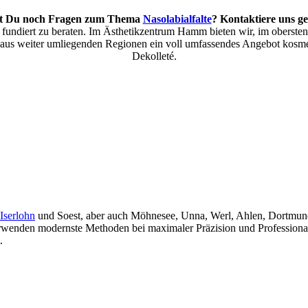
t Du noch Fragen zum Thema
Nasolabialfalte
? Kontaktiere uns ge
nd fundiert zu beraten. Im Ästhetikzentrum Hamm bieten wir, im oberst
 aus weiter umliegenden Regionen ein voll umfassendes Angebot kosm
Dekolleté.
Iserlohn
und Soest, aber auch Möhnesee, Unna, Werl, Ahlen, Dortmu
wenden modernste Methoden bei maximaler Präzision und Professionali
.