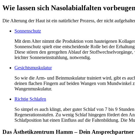
Wie lassen sich Nasolabialfalten vorbeuge
Die Alterung der Haut ist ein natürlicher Prozess, der nicht aufgehal
Sonnenschutz
Mit dem Alter nimmt die Produktion vom hauteigenen Kollagen
Sonnenschutz spielt eine entscheidende Rolle bei der Erhaltung
Diese stören den geregelten Ablauf der Stoffwechselvorgänge
leichter Sonneneinstrahlung, notwendig.
Gesichtsmuskulatur
So wie die Arm- und Beinmuskulatur trainiert wird, gibt es au
deinen flachen Fingern auf beiden Wangen vom Mundwinkel zum
Wangenmuskulatur.
Richtig Schlafen
So simpel es auch klingt, aber guter Schlaf von 7 bis 9 Stunde
Regenerationsstufen. Zu wenig Schlaf hingegen fördert den Ans
Schlafposition hat einen Einfluss auf die Faltenbildung. Die M
Das Ästhetikzentrum Hamm – Dein Ansprechpartner f