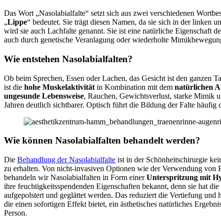
Das Wort „Nasolabialfalte“ setzt sich aus zwei verschiedenen Wortbe
„
Lippe
“ bedeutet. Sie trägt diesen Namen, da sie sich in der linken
wird sie auch Lachfalte genannt. Sie ist eine natürliche Eigenschaf
auch durch genetische Veranlagung oder wiederholte Mimikbewegungen
Wie entstehen Nasolabialfalten?
Ob beim Sprechen, Essen oder Lachen, das Gesicht ist den ganzen Tag
ist die
hohe Muskelaktivität
in Kombination mit dem
natürlichen A
ungesunde Lebensweise
, Rauchen, Gewichtsverlust, starke Mimik u
Jahren deutlich sichtbarer. Optisch führt die Bildung der Falte häufig
Wie können Nasolabialfalten behandelt werden?
Die
Behandlung der Nasolabialfalte
ist in der Schönheitschirurgie ke
zu erhalten. Von nicht-invasiven Optionen wie der Verwendung von Fil
behandeln wir Nasolabialfalten in Form einer
Unterspritzung mit H
ihre feuchtigkeitsspendenden Eigenschaften bekannt, denn sie hat di
aufgepolstert und geglättet werden. Das reduziert die Vertiefung und 
die einen sofortigen Effekt bietet, ein ästhetisches natürliches Erge
Person.