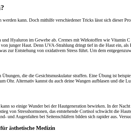
n?
ten werden kann. Doch mithilfe verschiedener Tricks lässt sich dieser 
 und Hyaluron im Gewebe ab. Cremes mit Wirkstoffen wie Vitamin C od
 von junger Haut. Denn UVA-Strahlung dringt tief in die Haut ein, als
, was zur Entstehung von oxidativem Stress führt. Um dem entgegenzuw
ch Übungen, die die Gesichtsmuskulatur straffen. Eine Übung ist beispi
 Ohr. Alternativ kannst du auch deine Wangen aufblasen und die Luft
n kann so einige Wunder bei der Hautgeneration bewirken. In der Nacht 
tieg von Stresshormonen, das entstehende Cortisol schwächt die Hautsc
und- und Augenfalten bei Seitenschläfern bilden sich rapider aus. Vers
ür ästhetische Medizin