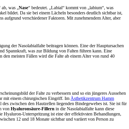
“ ab, was „
Nase
“ bedeutet. „Labial“ kommt von „labium“, was
l bildet. Da sie bei einem Lächeln besonders deutlich sichtbar ist,
bens aufgrund verschiedener Faktoren. Mit zunehmendem Alter, aber
ägung der Nasolabialfalte beitragen können. Eine der Hauptursachen
t und Spannkraft, was zur Bildung von Falten führen kann. Eine
 den meisten Fällen wird die Falte ab einem Alter von rund 40
rscheinungsbild der Falte zu verbessern und so ein jüngeres Aussehen
ur mit einem chirurgischen Eingriff. Im
Ästhetikzentrum Hamm
eil des zwischen den Hautzellen liegenden Bindegewebes ist. Sie ist für
on von
Hyaluronsäure-Fillern
in die Nasolabialfalte kann diese
ie Hyaluron-Unterspritzung ist eine der effektivsten Behandlungen,
t zwischen 12 und 18 Monate sichtbar und variiert von Person zu